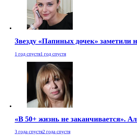
Звезду «Папиных дочек» заметили н
1 год спустя
1 год спустя
«В 50+ жизнь не заканчивается». А
3 года спустя
2 года спустя