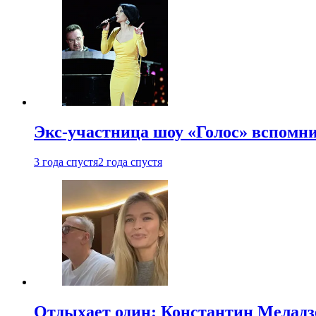
Экс-участница шоу «Голос» вспомни
3 года спустя
2 года спустя
Отдыхает один: Константин Меладзе