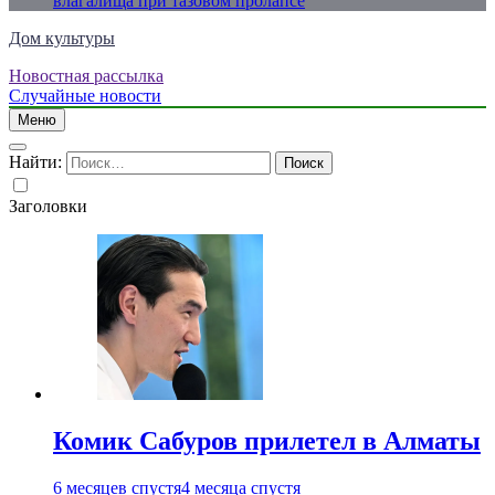
влагалища при тазовом пролапсе
Дом культуры
Новостная рассылка
Just another WordPress site
Случайные новости
Меню
Найти:
Заголовки
Комик Сабуров прилетел в Алматы
6 месяцев спустя
4 месяца спустя