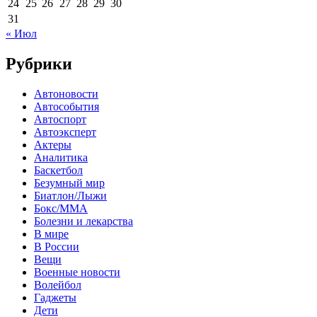
24
25
26
27
28
29
30
31
« Июл
Рубрики
Автоновости
Автособытия
Автоспорт
Автоэксперт
Актеры
Аналитика
Баскетбол
Безумный мир
Биатлон/Лыжи
Бокс/MMA
Болезни и лекарства
В мире
В России
Вещи
Военные новости
Волейбол
Гаджеты
Дети