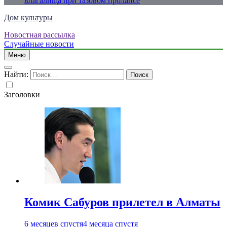
влагалища при тазовом пролапсе
Дом культуры
Новостная рассылка
Just another WordPress site
Случайные новости
Меню
Найти:
Заголовки
Комик Сабуров прилетел в Алматы
6 месяцев спустя
4 месяца спустя