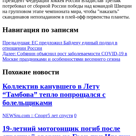
Президент Федерации хоккея России Владислав Третьяк
потребовал от сборной России победы над командой Швеции
на групповом этапе чемпионата мира, чтобы "наказать"
скандинавов непопаданием в плей-офф первенства планеты.
Навигация по записям
Предыдущая:
ЕС предложил Байдену единый подход в
отношении России
Далее:
Собянин объяснил рост заболеваемости COVID-19 в
Москве праздниками и особенностями весеннего сезона
Похожие новости
Коллектив канувшего в Лету
“Тамбова” тепло попрощался с
болельщиками
NEWSru.com :: Спорт
5 лет спустя
0
19-летний мотогонщик погиб после