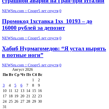
страшной аварии на Гран-при Италии
NEWSru.com :: Спорт
5 лет спустя
0
Промокод 1хставка 1xs_10193 – до
16000 рублей за депозит
NEWSru.com :: Спорт
5 лет спустя
0
Хабиб Нурмагомедов: “Я устал нырять
в потные ноги”
NEWSru.com :: Спорт
5 лет спустя
0
Август 2026
Пн
Вт
Ср
Чт
Пт
Сб
Вс
1
2
3
4
5
6
7
8
9
10
11
12
13
14
15
16
17
18
19
20
21
22
23
24
25
26
27
28
29
30
31