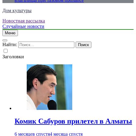
влагалища при тазовом пролапсе
Дом культуры
Новостная рассылка
Just another WordPress site
Случайные новости
Меню
Найти:
Заголовки
Комик Сабуров прилетел в Алматы
6 месяцев спустя
4 месяца спустя