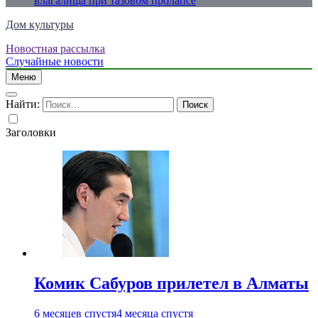
влагалища при тазовом пролапсе
Дом культуры
Новостная рассылка
Just another WordPress site
Случайные новости
Меню
Найти:
Заголовки
Комик Сабуров прилетел в Алматы
6 месяцев спустя
4 месяца спустя