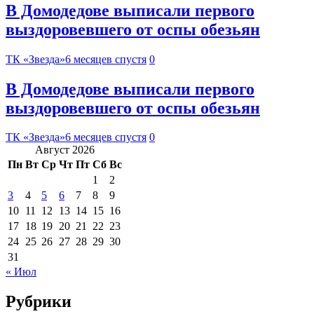
В Домодедове выписали первого
выздоровевшего от оспы обезьян
ТК «Звезда»
6 месяцев спустя
0
В Домодедове выписали первого
выздоровевшего от оспы обезьян
ТК «Звезда»
6 месяцев спустя
0
Август 2026
Пн
Вт
Ср
Чт
Пт
Сб
Вс
1
2
3
4
5
6
7
8
9
10
11
12
13
14
15
16
17
18
19
20
21
22
23
24
25
26
27
28
29
30
31
« Июл
Рубрики