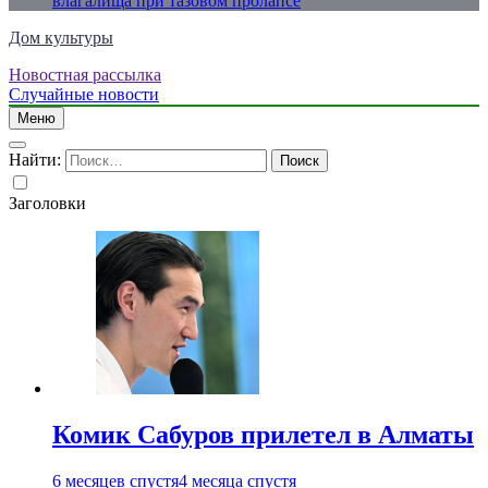
влагалища при тазовом пролапсе
Дом культуры
Новостная рассылка
Just another WordPress site
Случайные новости
Меню
Найти:
Заголовки
Комик Сабуров прилетел в Алматы
6 месяцев спустя
4 месяца спустя