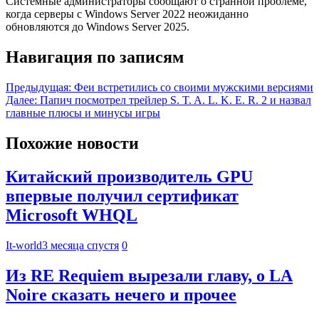
Системные администраторы сообщают о странной проблеме,
когда серверы с Windows Server 2022 неожиданно
обновляются до Windows Server 2025.
Навигация по записям
Предыдущая:
Феи встретились со своими мужскими версиями
Далее:
Папич посмотрел трейлер S. T. A. L. K. E. R. 2 и назвал
главные плюсы и минусы игры
Похожие новости
Китайский производитель GPU
впервые получил сертификат
Microsoft WHQL
It-world
3 месяца спустя
0
Из RE Requiem вырезали главу, о LA
Noire сказать нечего и прочее