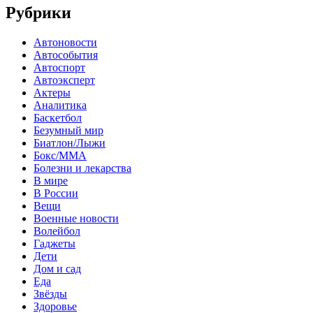
Рубрики
Автоновости
Автособытия
Автоспорт
Автоэксперт
Актеры
Аналитика
Баскетбол
Безумный мир
Биатлон/Лыжи
Бокс/MMA
Болезни и лекарства
В мире
В России
Вещи
Военные новости
Волейбол
Гаджеты
Дети
Дом и сад
Еда
Звёзды
Здоровье