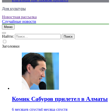
влагалища при тазовом пролапсе
Дом культуры
Новостная рассылка
Just another WordPress site
Случайные новости
Меню
Найти:
Заголовки
Комик Сабуров прилетел в Алматы
6 месяцев спустя
4 месяца спустя