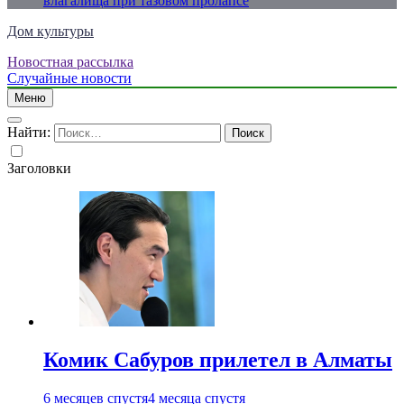
влагалища при тазовом пролапсе
Дом культуры
Новостная рассылка
Just another WordPress site
Случайные новости
Меню
Найти:
Заголовки
Комик Сабуров прилетел в Алматы
6 месяцев спустя
4 месяца спустя