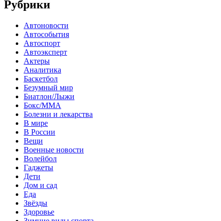
Рубрики
Автоновости
Автособытия
Автоспорт
Автоэксперт
Актеры
Аналитика
Баскетбол
Безумный мир
Биатлон/Лыжи
Бокс/MMA
Болезни и лекарства
В мире
В России
Вещи
Военные новости
Волейбол
Гаджеты
Дети
Дом и сад
Еда
Звёзды
Здоровье
Зимние виды спорта