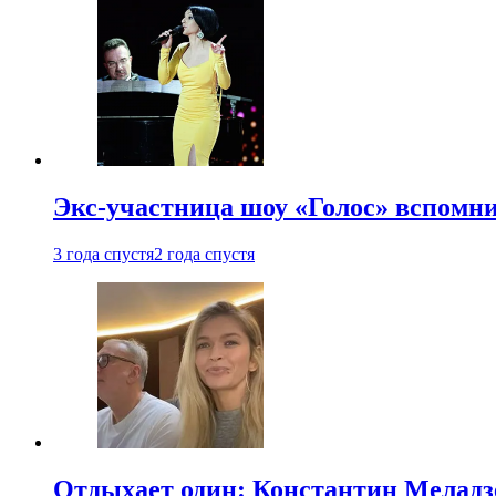
Экс-участница шоу «Голос» вспомни
3 года спустя
2 года спустя
Отдыхает один: Константин Меладзе