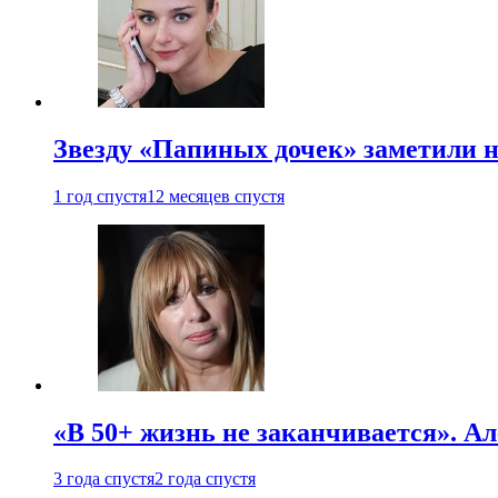
Звезду «Папиных дочек» заметили н
1 год спустя
12 месяцев спустя
«В 50+ жизнь не заканчивается». А
3 года спустя
2 года спустя