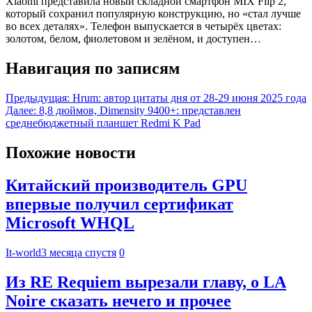
Xiaomi представила новый складной смартфон MIX Flip 2,
который сохранил популярную конструкцию, но «стал лучше
во всех деталях». Телефон выпускается в четырёх цветах:
золотом, белом, фиолетовом и зелёном, и доступен…
Навигация по записям
Предыдущая:
Hrum: автор цитаты дня от 28-29 июня 2025 года
Далее:
8,8 дюймов, Dimensity 9400+: представлен
среднебюджетный планшет Redmi K Pad
Похожие новости
Китайский производитель GPU
впервые получил сертификат
Microsoft WHQL
It-world
3 месяца спустя
0
Из RE Requiem вырезали главу, о LA
Noire сказать нечего и прочее