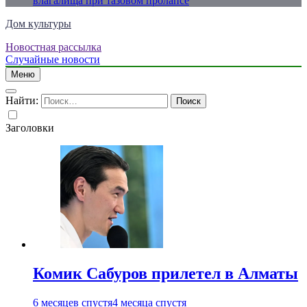
влагалища при тазовом пролапсе
Дом культуры
Новостная рассылка
Just another WordPress site
Случайные новости
Меню
Найти:
Заголовки
Комик Сабуров прилетел в Алматы
6 месяцев спустя
4 месяца спустя