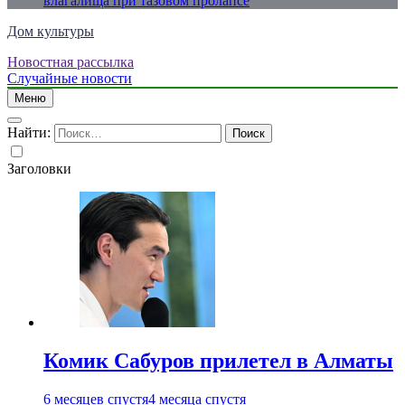
влагалища при тазовом пролапсе
Дом культуры
Новостная рассылка
Just another WordPress site
Случайные новости
Меню
Найти:
Заголовки
Комик Сабуров прилетел в Алматы
6 месяцев спустя
4 месяца спустя