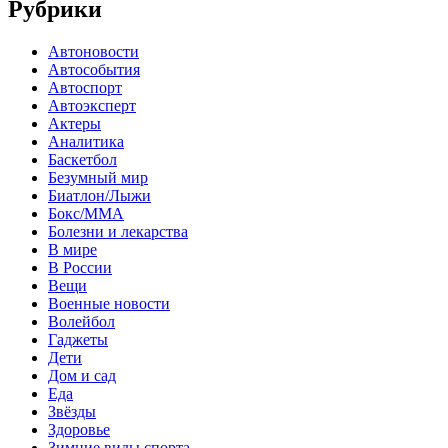
Рубрики
Автоновости
Автособытия
Автоспорт
Автоэксперт
Актеры
Аналитика
Баскетбол
Безумный мир
Биатлон/Лыжи
Бокс/MMA
Болезни и лекарства
В мире
В России
Вещи
Военные новости
Волейбол
Гаджеты
Дети
Дом и сад
Еда
Звёзды
Здоровье
Зимние виды спорта