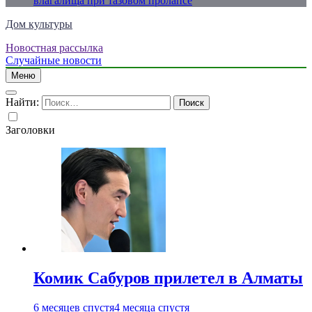
влагалища при тазовом пролапсе
Дом культуры
Новостная рассылка
Just another WordPress site
Случайные новости
Меню
Найти:
Заголовки
Комик Сабуров прилетел в Алматы
6 месяцев спустя
4 месяца спустя