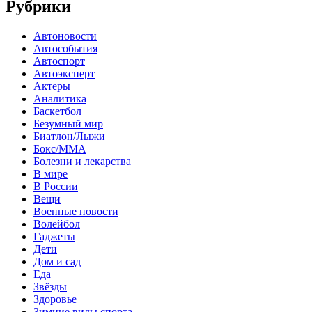
Рубрики
Автоновости
Автособытия
Автоспорт
Автоэксперт
Актеры
Аналитика
Баскетбол
Безумный мир
Биатлон/Лыжи
Бокс/MMA
Болезни и лекарства
В мире
В России
Вещи
Военные новости
Волейбол
Гаджеты
Дети
Дом и сад
Еда
Звёзды
Здоровье
Зимние виды спорта