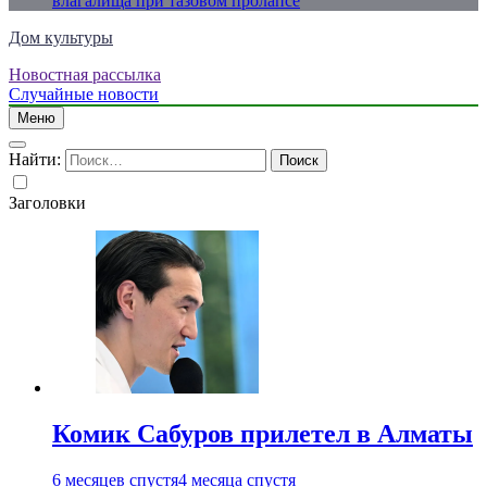
влагалища при тазовом пролапсе
Дом культуры
Новостная рассылка
Just another WordPress site
Случайные новости
Меню
Найти:
Заголовки
Комик Сабуров прилетел в Алматы
6 месяцев спустя
4 месяца спустя