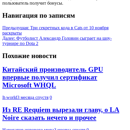
пользователь получит бонусы.
Навигация по записям
Предыдущая:
Три секретных кода в Cats от 10 ноября
раскрыты
Далее:
Футболист Александр Головин сыграет на шоу-
турнире по Dota 2
Похожие новости
Китайский производитель GPU
впервые получил сертификат
Microsoft WHQL
It-world
3 месяца спустя
0
Из RE Requiem вырезали главу, о LA
Noire сказать нечего и прочее
Навигатор игрового мира
3 месяца спустя
0