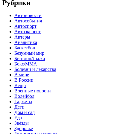
Рубрики
Автоновости
Автособытия
Автоспорт
Автоэксперт
Актеры
Аналитика
Баскетбол
Безумный мир
Биатлон/Лыжи
Бокс/MMA
Болезни и лекарства
В мире
В России
Вещи
Военные новости
Волейбол
Гаджеты
Дети
Дом и сад
Еда
Звёзды
Здоровье
Зимние виды спорта