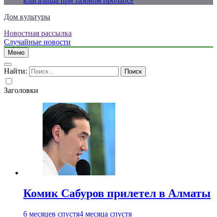
влагалища при тазовом пролапсе
Дом культуры
Новостная рассылка
Just another WordPress site
Случайные новости
Меню
Найти:
Заголовки
Комик Сабуров прилетел в Алматы
6 месяцев спустя
4 месяца спустя