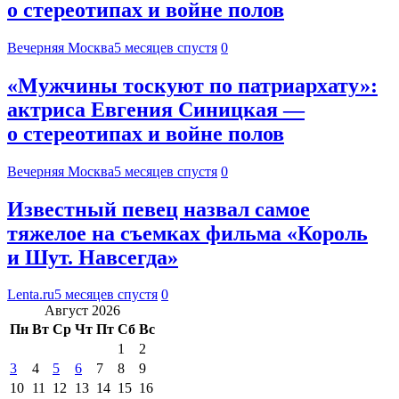
о стереотипах и войне полов
Вечерняя Москва
5 месяцев спустя
0
«Мужчины тоскуют по патриархату»:
актриса Евгения Синицкая —
о стереотипах и войне полов
Вечерняя Москва
5 месяцев спустя
0
Известный певец назвал самое
тяжелое на съемках фильма «Король
и Шут. Навсегда»
Lenta.ru
5 месяцев спустя
0
Август 2026
Пн
Вт
Ср
Чт
Пт
Сб
Вс
1
2
3
4
5
6
7
8
9
10
11
12
13
14
15
16