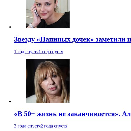
Звезду «Папиных дочек» заметили н
1 год спустя
1 год спустя
«В 50+ жизнь не заканчивается». А
3 года спустя
2 года спустя