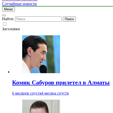
Just another WordPress site
Случайные новости
Меню
Найти:
Заголовки
Комик Сабуров прилетел в Алматы
6 месяцев спустя
4 месяца спустя