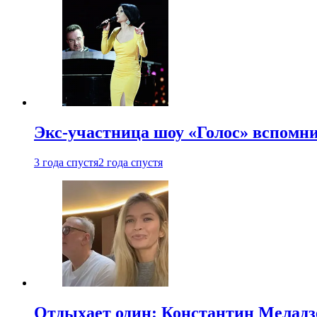
Экс-участница шоу «Голос» вспомни
3 года спустя
2 года спустя
Отдыхает один: Константин Меладзе