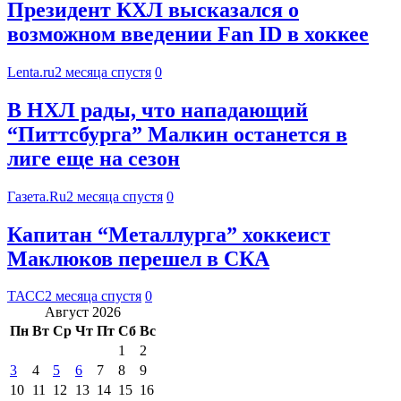
Президент КХЛ высказался о
возможном введении Fan ID в хоккее
Lenta.ru
2 месяца спустя
0
В НХЛ рады, что нападающий
“Питтсбурга” Малкин останется в
лиге еще на сезон
Газета.Ru
2 месяца спустя
0
Капитан “Металлурга” хоккеист
Маклюков перешел в СКА
ТАСС
2 месяца спустя
0
Август 2026
Пн
Вт
Ср
Чт
Пт
Сб
Вс
1
2
3
4
5
6
7
8
9
10
11
12
13
14
15
16