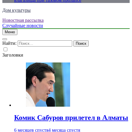
влагалища при тазовом пролапсе
Дом культуры
Новостная рассылка
Just another WordPress site
Случайные новости
Меню
Найти:
Заголовки
Комик Сабуров прилетел в Алматы
6 месяцев спустя
4 месяца спустя