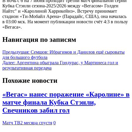
В ночь с 6 на 7 июня проходит третий матч финальной серии
Кубка Стэнли сезона-2025/2026 между «Вегасом» Голден
Найтс" и «Каролиной Харрикейнз». Встречу принимает
стадион «Ти-Мобайл Арена» (Парадайс, США), она началась
в 03:00 мск. На момент публикации новости счёт 4:3 в пользу
«Вегаса».
Навигация по записям
Предыдущая:
Семшов: Ибрагимов и Данилов ещё сыроваты
для большого футбола
Далее:
Аргентина обыграла Гондурас, у Мартинеса гол и
результативная передача
Похожие новости
«Вегас» нанес поражение «Каролине» в
матче финала Кубка Стэнли,
Свечников забил гол
Матч ТВ
2 месяца спустя
0