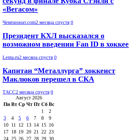
секунд в финале Кубка Стэнли с
«Вегасом»
Чемпионат.com
2 месяца спустя
0
Президент КХЛ высказался о
возможном введении Fan ID в хоккее
Lenta.ru
2 месяца спустя
0
Капитан “Металлурга” хоккеист
Маклюков перешел в СКА
ТАСС
2 месяца спустя
0
Август 2026
Пн
Вт
Ср
Чт
Пт
Сб
Вс
1
2
3
4
5
6
7
8
9
10
11
12
13
14
15
16
17
18
19
20
21
22
23
24
25
26
27
28
29
30