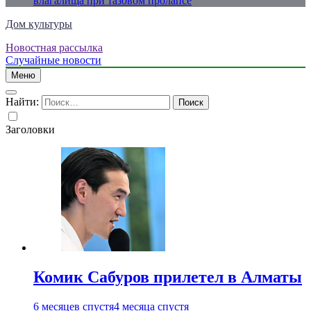
влагалища при тазовом пролапсе
Дом культуры
Новостная рассылка
Just another WordPress site
Случайные новости
Меню
Найти:
Заголовки
Комик Сабуров прилетел в Алматы
6 месяцев спустя
4 месяца спустя