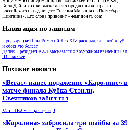
Вице-комиссионер Национальной хоккейной лиги (НХЛ)
Билл Дэйли кратко высказался о продлении контракта
российского нападающего Евгения Малкина с «Питтсбург
Пингвинз». Его слова приводит «Чемпионат. com».
Навигация по записям
Предыдущая:
Папа Римский Лев XIV раскрыл, за какой клуб
и сборную болеет
Далее:
Президент КХЛ высказался о возможном введении Fan
ID в хоккее
Похожие новости
«Вегас» нанес поражение «Каролине» в
матче финала Кубка Стэнли,
Свечников забил гол
Матч ТВ
2 месяца спустя
0
«Каролина» забросила три шайбы за 39