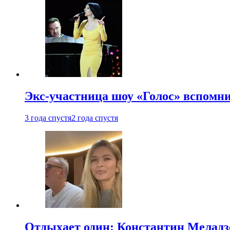
Экс-участница шоу «Голос» вспомни
3 года спустя
2 года спустя
Отдыхает один: Константин Меладзе