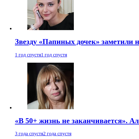
Звезду «Папиных дочек» заметили н
1 год спустя
1 год спустя
«В 50+ жизнь не заканчивается». А
3 года спустя
2 года спустя