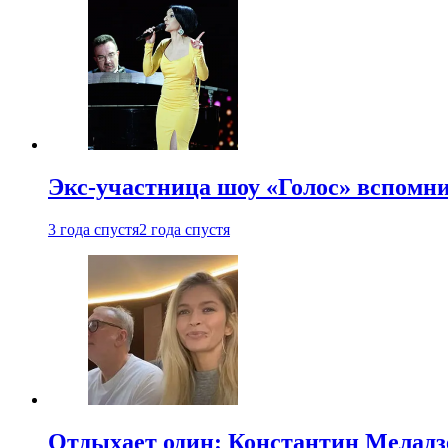
Экс-участница шоу «Голос» вспомни
3 года спустя
2 года спустя
Отдыхает один: Константин Меладзе