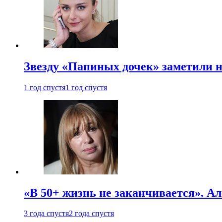
Звезду «Папиных дочек» заметили н
1 год спустя
1 год спустя
«В 50+ жизнь не заканчивается». А
3 года спустя
2 года спустя