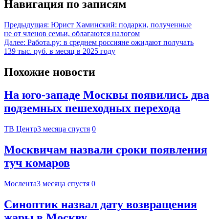
Навигация по записям
Предыдущая:
Юрист Хаминский: подарки, полученные
не от членов семьи, облагаются налогом
Далее:
Работа.ру: в среднем россияне ожидают получать
139 тыс. руб. в месяц в 2025 году
Похожие новости
На юго-западе Москвы появились два
подземных пешеходных перехода
ТВ Центр
3 месяца спустя
0
Москвичам назвали сроки появления
туч комаров
Мослента
3 месяца спустя
0
Синоптик назвал дату возвращения
жары в Москву