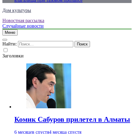
влагалища при тазовом пролапсе
Дом культуры
Новостная рассылка
Just another WordPress site
Случайные новости
Меню
Найти:
Заголовки
Комик Сабуров прилетел в Алматы
6 месяцев спустя
4 месяца спустя