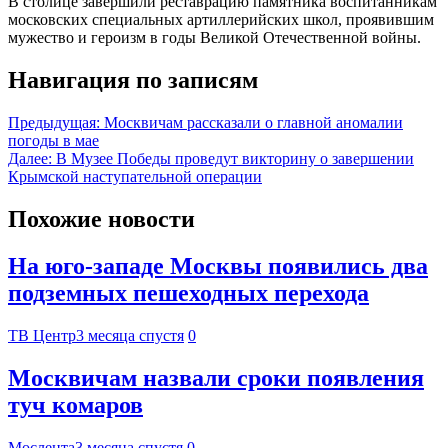
В столице завершили реставрацию памятника воспитанникам
московских специальных артиллерийских школ, проявившим
мужество и героизм в годы Великой Отечественной войны.
Навигация по записям
Предыдущая:
Москвичам рассказали о главной аномалии
погоды в мае
Далее:
В Музее Победы проведут викторину о завершении
Крымской наступательной операции
Похожие новости
На юго-западе Москвы появились два
подземных пешеходных перехода
ТВ Центр
3 месяца спустя
0
Москвичам назвали сроки появления
туч комаров
Мослента
3 месяца спустя
0