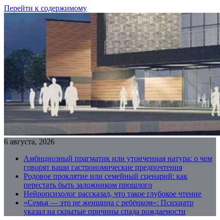
Перейти к содержимому
6 августа, 2026
Амбициозный прагматик или утонченная натура: о чем
говорят ваши гастрономические предпочтения
Родовое проклятие или семейный сценарий: как
перестать быть заложником прошлого
Нейропсихолог рассказал, что такое глубокое чтение
«Семья — это не женщина с ребёнком»: Психиатр
указал на скрытые причины спада рождаемости