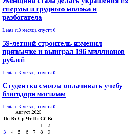
Женщина стала делать украшения из
спермы и грудного молока и
разбогатела
Lenta.ru
3 месяца спустя
0
59-летний строитель изменил
привычке и выиграл 196 миллионов
рублей
Lenta.ru
3 месяца спустя
0
Студентка смогла оплачивать учебу
благодаря могилам
Lenta.ru
3 месяца спустя
0
Август 2026
Пн
Вт
Ср
Чт
Пт
Сб
Вс
1
2
3
4
5
6
7
8
9