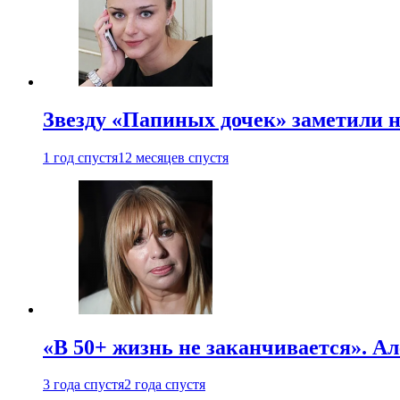
Звезду «Папиных дочек» заметили н
1 год спустя
12 месяцев спустя
«В 50+ жизнь не заканчивается». А
3 года спустя
2 года спустя