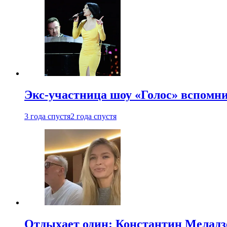
Экс-участница шоу «Голос» вспомни
3 года спустя
2 года спустя
Отдыхает один: Константин Меладзе