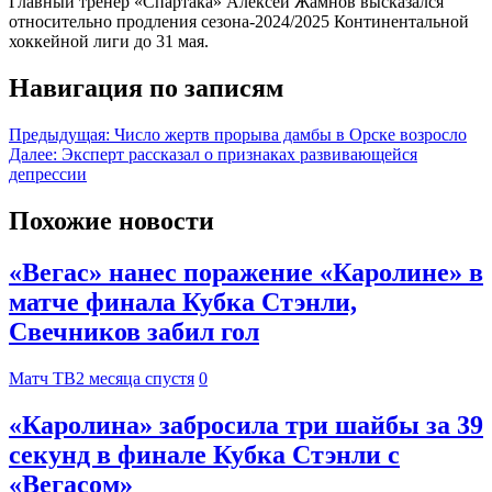
Главный тренер «Спартака» Алексей Жамнов высказался
относительно продления сезона-2024/2025 Континентальной
хоккейной лиги до 31 мая.
Навигация по записям
Предыдущая:
Число жертв прорыва дамбы в Орске возросло
Далее:
Эксперт рассказал о признаках развивающейся
депрессии
Похожие новости
«Вегас» нанес поражение «Каролине» в
матче финала Кубка Стэнли,
Свечников забил гол
Матч ТВ
2 месяца спустя
0
«Каролина» забросила три шайбы за 39
секунд в финале Кубка Стэнли с
«Вегасом»