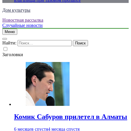
влагалища при тазовом пролапсе
Дом культуры
Новостная рассылка
Just another WordPress site
Случайные новости
Меню
Найти:
Заголовки
Комик Сабуров прилетел в Алматы
6 месяцев спустя
4 месяца спустя